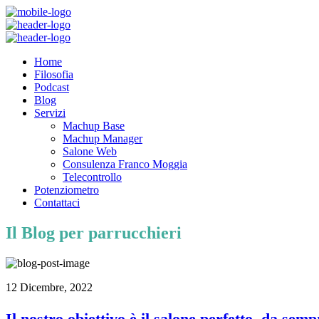
Home
Filosofia
Podcast
Blog
Servizi
Machup Base
Machup Manager
Salone Web
Consulenza Franco Moggia
Telecontrollo
Potenziometro
Contattaci
Il Blog per parrucchieri
12 Dicembre, 2022
Il nostro obiettivo è il salone perfetto, da semp